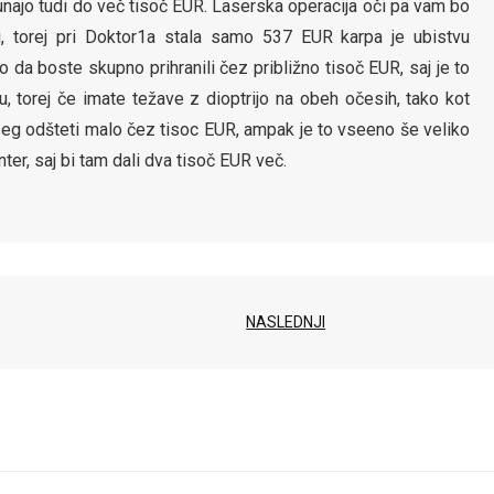
unajo tudi do več tisoč EUR. Laserska operacija oči pa vam bo
, torej pri Doktor1a stala samo 537 EUR karpa je ubistvu
o da boste skupno prihranili čez približno tisoč EUR, saj je to
 torej če imate težave z dioptrijo na obeh očesih, tako kot
eg odšteti malo čez tisoc EUR, ampak je to vseeno še veliko
ter, saj bi tam dali dva tisoč EUR več.
NASLEDNJI