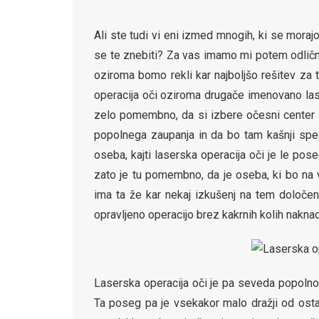
Ali ste tudi vi eni izmed mnogih, ki se moraj
se te znebiti? Za vas imamo mi potem odličn
oziroma bomo rekli kar najboljšo rešitev za 
operacija oči oziroma drugače imenovano las
zelo pomembno, da si izbere očesni center
popolnega zaupanja in da bo tam kašnji spec
oseba, kajti laserska operacija oči je le pos
zato je tu pomembno, da je oseba, ki bo na v
ima ta že kar nekaj izkušenj na tem določe
opravljeno operacijo brez kakrnih kolih naknad
Laserska operacija oči je pa seveda popolno
Ta poseg pa je vsekakor malo dražji od ostal