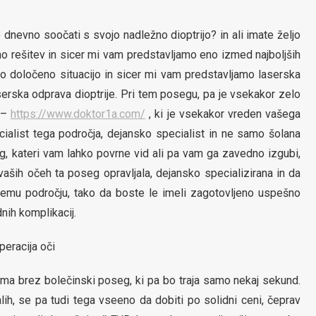
o dnevno soočati s svojo nadležno dioptrijo? in ali imate željo
o rešitev in sicer mi vam predstavljamo eno izmed najboljših
to določeno situacijo in sicer mi vam predstavljamo laserska
erska odprava dioptrije. Pri tem posegu, pa je vsekakor zelo
 –
https://www.doktor1a.com/
, ki je vsekakor vreden vašega
ialist tega področja, dejansko specialist in ne samo šolana
eg, kateri vam lahko povrne vid ali pa vam ga zavedno izgubi,
aših očeh ta poseg opravljala, dejansko specializirana in da
nemu področju, tako da boste le imeli zagotovljeno uspešno
nih komplikacij.
ma brez bolečinski poseg, ki pa bo traja samo nekaj sekund.
ih, se pa tudi tega vseeno da dobiti po solidni ceni, čeprav