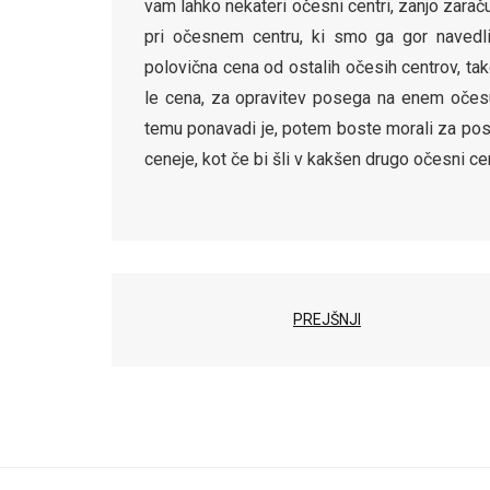
vam lahko nekateri očesni centri, zanjo zarač
pri očesnem centru, ki smo ga gor navedli
polovična cena od ostalih očesih centrov, tak
le cena, za opravitev posega na enem očesu,
temu ponavadi je, potem boste morali za pos
ceneje, kot če bi šli v kakšen drugo očesni cen
PREJŠNJI