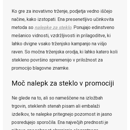
Ko gre za inovativno trženje, podjetja vedno iščejo
načine, kako izstopati. Ena presenetljivo učinkovita
metoda so
nalepke za steklo
. Ponujajo edinstveno
mešanico vidnosti, vzdržljivosti in prilagoditve, ki
lahko dvigne vsako trženjsko kampanjo na višjo
raven. So močna trženjska orodja, ki lahko katero koli
stekleno površino spremenijo v priložnost za
promocijo blagovne znamke.
Moč nalepk za steklo v promociji
Ne glede na to, ali so nameščene na izložbah
trgovin, steklenih stenah pisarn ali embalaži
izdelkov, te nalepke pritegnejo pozornost in jasno
posredujejo sporočila. Ena največjih prednosti je