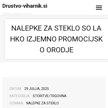
Drustvo-viharnik.si
Kratke spletne novice
Domov
NALEPKE ZA STEKLO SO LA
Avtomobilizem
HKO IZJEMNO PROMOCIJSK
Računalništvo in tehnologija
O ORODJE
Turizem
DATUM:
29 JULIJA, 2025
KATEGORIJA:
STORITVE/TRGOVINA
OZNAKA:
NALEPKE ZA STEKLO