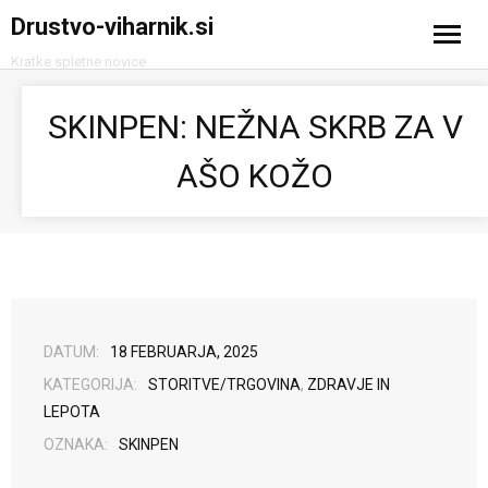
Drustvo-viharnik.si
Kratke spletne novice
Domov
SKINPEN: NEŽNA SKRB ZA V
Avtomobilizem
AŠO KOŽO
Računalništvo in tehnologija
Turizem
DATUM:
18 FEBRUARJA, 2025
KATEGORIJA:
STORITVE/TRGOVINA
,
ZDRAVJE IN
LEPOTA
OZNAKA:
SKINPEN