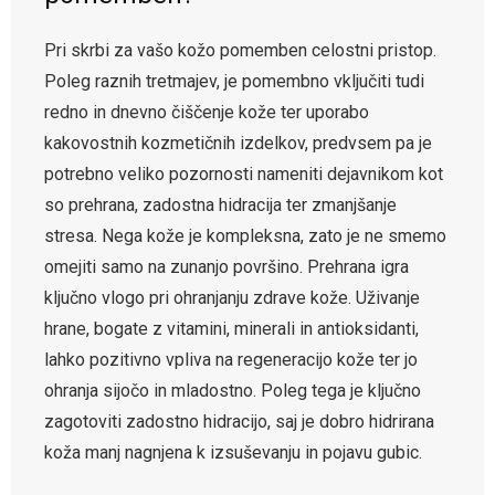
Pri skrbi za vašo kožo pomemben celostni pristop.
Poleg raznih tretmajev, je pomembno vključiti tudi
redno in dnevno čiščenje kože ter uporabo
kakovostnih kozmetičnih izdelkov, predvsem pa je
potrebno veliko pozornosti nameniti dejavnikom kot
so prehrana, zadostna hidracija ter zmanjšanje
stresa. Nega kože je kompleksna, zato je ne smemo
omejiti samo na zunanjo površino. Prehrana igra
ključno vlogo pri ohranjanju zdrave kože. Uživanje
hrane, bogate z vitamini, minerali in antioksidanti,
lahko pozitivno vpliva na regeneracijo kože ter jo
ohranja sijočo in mladostno. Poleg tega je ključno
zagotoviti zadostno hidracijo, saj je dobro hidrirana
koža manj nagnjena k izsuševanju in pojavu gubic.