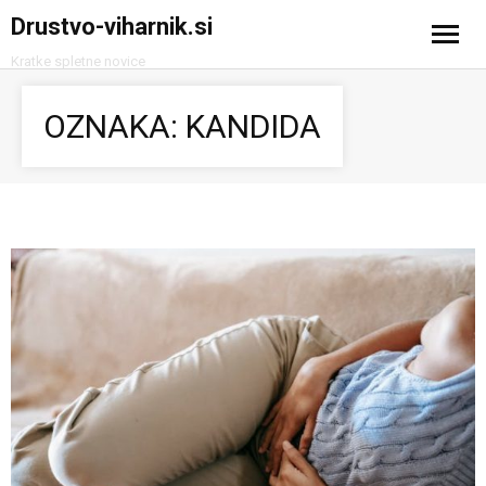
Drustvo-viharnik.si
Kratke spletne novice
Domov
OZNAKA:
KANDIDA
Avtomobilizem
Računalništvo in tehnologija
Turizem