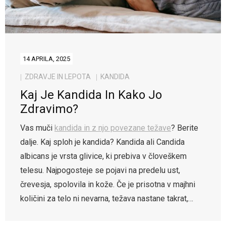
14 APRILA, 2025
ZDRAVJE IN LEPOTA
KANDIDA
Kaj Je Kandida In Kako Jo
Zdravimo?
Vas muči
kandida in z njo povezane težave
? Berite
dalje. Kaj sploh je kandida? Kandida ali Candida
albicans je vrsta glivice, ki prebiva v človeškem
telesu. Najpogosteje se pojavi na predelu ust,
črevesja, spolovila in kože. Če je prisotna v majhni
količini za telo ni nevarna, težava nastane takrat,…