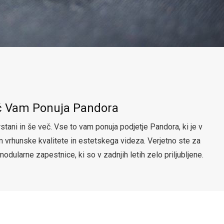
eč Vam Ponuja Pandora
rstani in še več. Vse to vam ponuja podjetje Pandora, ki je v
m vrhunske kvalitete in estetskega videza. Verjetno ste za
modularne zapestnice, ki so v zadnjih letih zelo priljubljene.