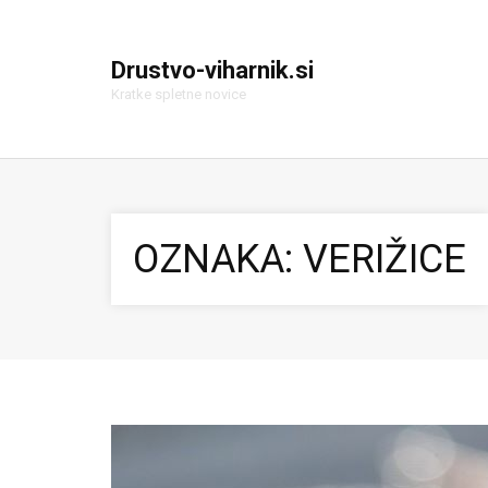
Drustvo-viharnik.si
Kratke spletne novice
OZNAKA:
VERIŽICE