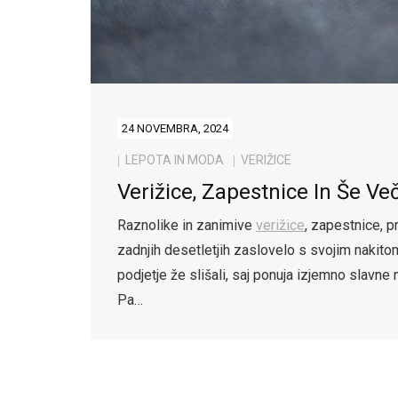
24 NOVEMBRA, 2024
LEPOTA IN MODA
VERIŽICE
Verižice, Zapestnice In Še V
Raznolike in zanimive
verižice
, zapestnice, p
zadnjih desetletjih zaslovelo s svojim nakito
podjetje že slišali, saj ponuja izjemno slavne 
Pa…