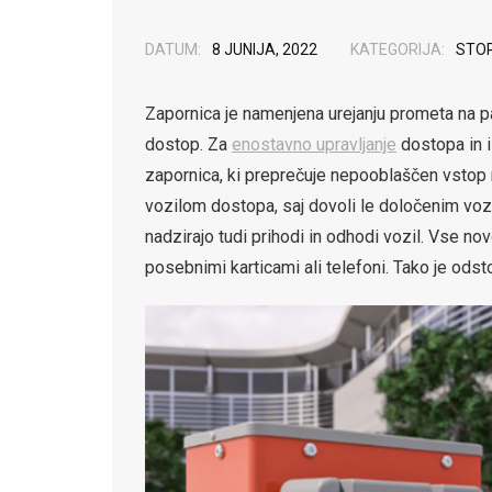
DATUM:
8 JUNIJA, 2022
KATEGORIJA:
STOR
Zapornica je namenjena urejanju prometa na park
dostop. Za
enostavno upravljanje
dostopa in i
zapornica, ki preprečuje nepooblaščen vstop 
vozilom dostopa, saj dovoli le določenim vozi
nadzirajo tudi prihodi in odhodi vozil. Vse no
posebnimi karticami ali telefoni. Tako je ods