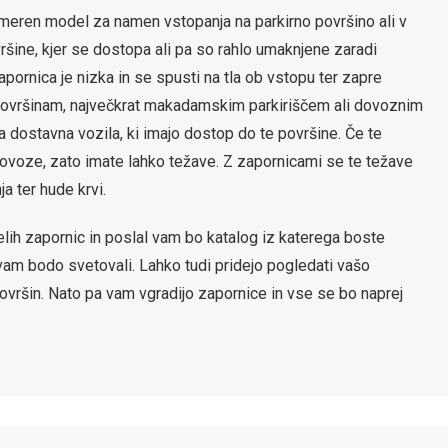
meren model za namen vstopanja na parkirno površino ali v
šine, kjer se dostopa ali pa so rahlo umaknjene zaradi
pornica je nizka in se spusti na tla ob vstopu ter zapre
površinam, največkrat makadamskim parkiriščem ali dovoznim
 dostavna vozila, ki imajo dostop do te površine. Če te
 dovoze, zato imate lahko težave. Z zapornicami se te težave
a ter hude krvi.
lih zapornic in poslal vam bo katalog iz katerega boste
 vam bodo svetovali. Lahko tudi pridejo pogledati vašo
 površin. Nato pa vam vgradijo zapornice in vse se bo naprej