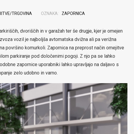
ITVE/TRGOVINA
OZNAKA:
ZAPORNICA
iriščih, dvoriščih in v garažah ter še drugje, kjer je omejen
zvoza vozil je najboljša avtomatska dvižna ali pa verižna
na površino komurkoli. Zapornica na preprost način omejitve
lom parkiranje pod določenimi pogoji. Z njo pa se lahko
vodobne zapornice uporabniki lahko upravljajo na daljavo s
topanje zelo udobno in varno.