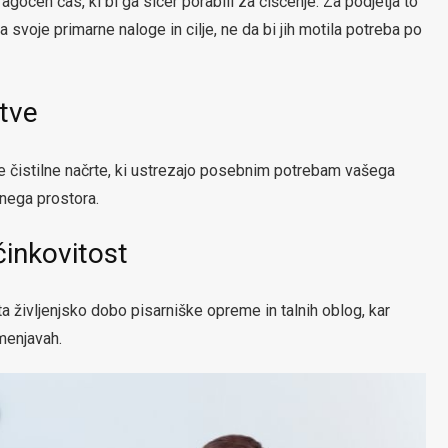
agocen čas, ki bi ga sicer porabili za čiščenje. Za podjetja to
svoje primarne naloge in cilje, ne da bi jih motila potreba po
itve
ene čistilne načrte, ki ustrezajo posebnim potrebam vašega
vnega prostora.
činkovitost
a življenjsko dobo pisarniške opreme in talnih oblog, kar
menjavah.