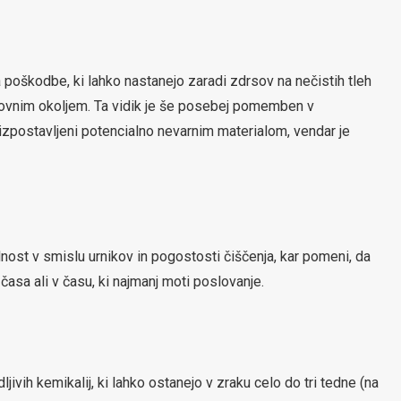
 poškodbe, ki lahko nastanejo zaradi zdrsov na nečistih tleh
lovnim okoljem. Ta vidik je še posebej pomemben v
ni izpostavljeni potencialno nevarnim materialom, vendar je
ilnost v smislu urnikov in pogostosti čiščenja, kar pomeni, da
časa ali v času, ki najmanj moti poslovanje.
ivih kemikalij, ki lahko ostanejo v zraku celo do tri tedne (na