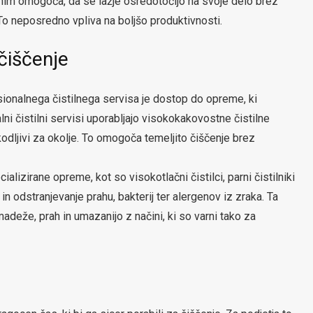
nim omogoča, da se lažje osredotočijo na svoje delo brez
 To neposredno vpliva na boljšo produktivnosti.
 čiščenje
ionalnega čistilnega servisa je dostop do opreme, ki
ni čistilni servisi uporabljajo visokokakovostne čistilne
kodljivi za okolje. To omogoča temeljito čiščenje brez
alizirane opreme, kot so visokotlačni čistilci, parni čistilniki
 in odstranjevanje prahu, bakterij ter alergenov iz zraka. Ta
adeže, prah in umazanijo z načini, ki so varni tako za