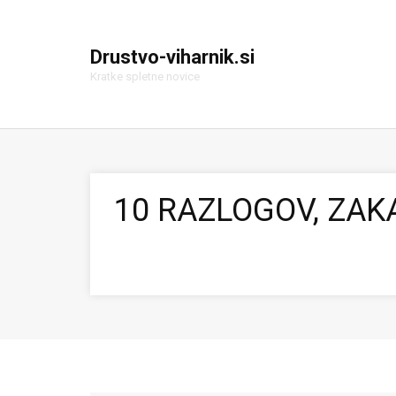
Drustvo-viharnik.si
Kratke spletne novice
10 RAZLOGOV, ZAKA