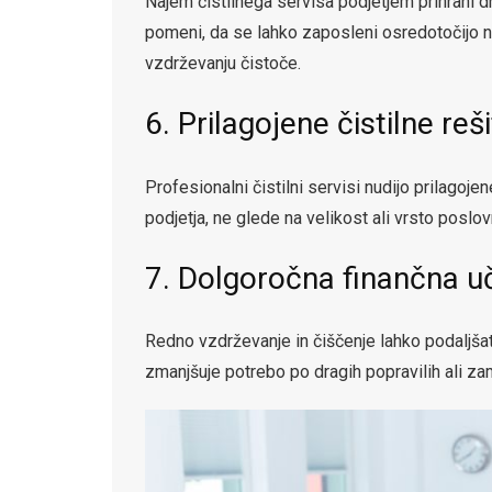
Najem čistilnega servisa podjetjem prihrani dr
pomeni, da se lahko zaposleni osredotočijo na 
vzdrževanju čistoče.
6. Prilagojene čistilne reš
Profesionalni čistilni servisi nudijo prilagoj
podjetja, ne glede na velikost ali vrsto poslo
7. Dolgoročna finančna u
Redno vzdrževanje in čiščenje lahko podaljšat
zmanjšuje potrebo po dragih popravilih ali za