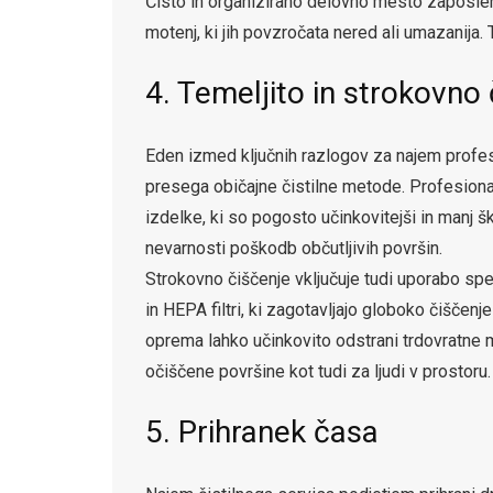
Čisto in organizirano delovno mesto zaposle
motenj, ki jih povzročata nered ali umazanija.
4. Temeljito in strokovno
Eden izmed ključnih razlogov za najem profes
presega običajne čistilne metode. Profesional
izdelke, ki so pogosto učinkovitejši in manj š
nevarnosti poškodb občutljivih površin.
Strokovno čiščenje vključuje tudi uporabo speci
in HEPA filtri, ki zagotavljajo globoko čiščenje
oprema lahko učinkovito odstrani trdovratne m
očiščene površine kot tudi za ljudi v prostoru.
5. Prihranek časa