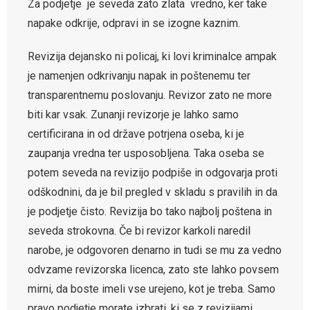
Za podjetje je seveda zato zlata vredno, ker take
napake odkrije, odpravi in se izogne kaznim.
Revizija dejansko ni policaj, ki lovi kriminalce ampak
je namenjen odkrivanju napak in poštenemu ter
transparentnemu poslovanju. Revizor zato ne more
biti kar vsak. Zunanji revizorje je lahko samo
certificirana in od države potrjena oseba, ki je
zaupanja vredna ter usposobljena. Taka oseba se
potem seveda na revizijo podpiše in odgovarja proti
odškodnini, da je bil pregled v skladu s pravilih in da
je podjetje čisto. Revizija bo tako najbolj poštena in
seveda strokovna. Če bi revizor karkoli naredil
narobe, je odgovoren denarno in tudi se mu za vedno
odvzame revizorska licenca, zato ste lahko povsem
mirni, da boste imeli vse urejeno, kot je treba. Samo
pravo podjetje morate izbrati, ki se z revizijami