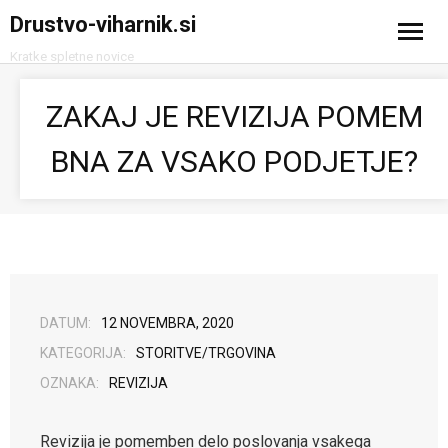
Drustvo-viharnik.si
Kratke spletne novice
Domov
ZAKAJ JE REVIZIJA POMEM
Avtomobilizem
BNA ZA VSAKO PODJETJE?
Računalništvo in tehnologija
Turizem
DATUM:
12 NOVEMBRA, 2020
KATEGORIJA:
STORITVE/TRGOVINA
OZNAKA:
REVIZIJA
Revizija je pomemben delo poslovanja vsakega