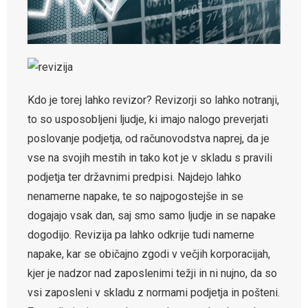
Kdo je torej lahko revizor? Revizorji so lahko notranji,
to so usposobljeni ljudje, ki imajo nalogo preverjati
poslovanje podjetja, od računovodstva naprej, da je
vse na svojih mestih in tako kot je v skladu s pravili
podjetja ter državnimi predpisi. Najdejo lahko
nenamerne napake, te so najpogostejše in se
dogajajo vsak dan, saj smo samo ljudje in se napake
dogodijo. Revizija pa lahko odkrije tudi namerne
napake, kar se običajno zgodi v večjih korporacijah,
kjer je nadzor nad zaposlenimi težji in ni nujno, da so
vsi zaposleni v skladu z normami podjetja in pošteni.