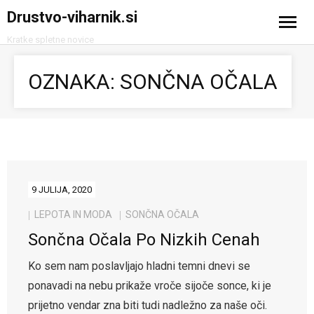
Drustvo-viharnik.si
Kratke spletne novice
Domov
OZNAKA:
SONČNA OČALA
Avtomobilizem
Računalništvo in tehnologija
Turizem
9 JULIJA, 2020
LEPOTA IN MODA
SONČNA OČALA
Sončna Očala Po Nizkih Cenah
Ko sem nam poslavljajo hladni temni dnevi se
ponavadi na nebu prikaže vroče sijoče sonce, ki je
prijetno vendar zna biti tudi nadležno za naše oči.