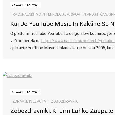
24 AVGUSTA, 2025
RAČUNALNIŠTVO IN TEHNOLOGIJA
,
ŠPORT IN PROSTI ČAS
,
SP
Kaj Je YouTube Music In Kakšne So N
O platformi YouTube YouTube že dolgo slovi kot najbolj znan
več prebereta na
https://www.nadlani.si/sci-tech/youtube
aplikacije YouTube Music. Ustanovljen je bil leta 2005, km
10 AVGUSTA, 2025
ZDRAVJE IN LEPOTA
ZOBOZDRAVNIKI
Zobozdravniki, Ki Jim Lahko Zaupate