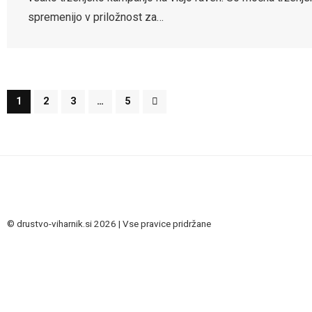
spremenijo v priložnost za…
1
2
3
…
5
© drustvo-viharnik.si 2026 | Vse pravice pridržane