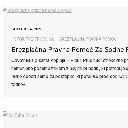
4 OKTOBRA, 2025
STORITVE/TRGOVINA
BREZPLAČNA PRAVNA POMOČ
Brezplačna Pravna Pomoč Za Sodne P
Odvetniška pisarna Kopinja – Pipuš Prus nudi strokovno p
namenjene posameznikom z nižjimi prihodki, ki potrebujej
lahko odobri samo za postopke, ki potekajo pred sodišči v 
tednov,…