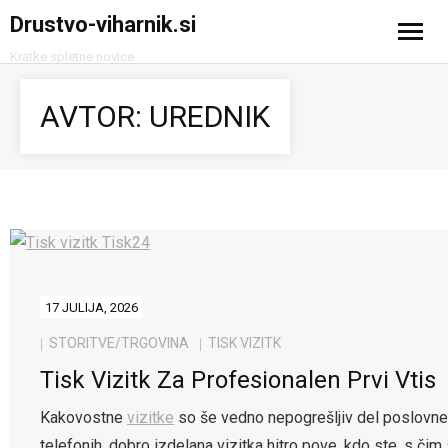
Drustvo-viharnik.si
Kratke spletne novice
Domov
AVTOR:
UREDNIK
Avtomobilizem
Računalništvo in tehnologija
Turizem
17 JULIJA, 2026
STORITVE/TRGOVINA
TISK VIZITK
Tisk Vizitk Za Profesionalen Prvi Vtis
Kakovostne
vizitke
so še vedno nepogrešljiv del poslovneg
telefonih, dobro izdelana vizitka hitro pove, kdo ste, s čim