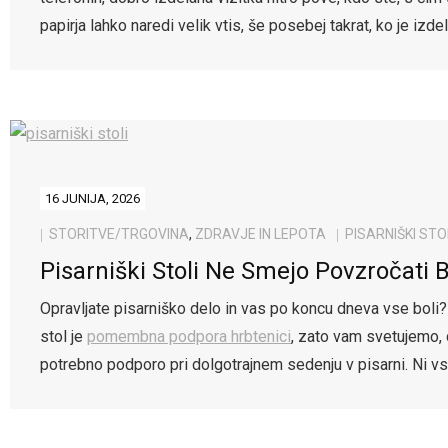
papirja lahko naredi velik vtis, še posebej takrat, ko je izd
16 JUNIJA, 2026
STORITVE/TRGOVINA
,
ZDRAVJE IN LEPOTA
PISARNIŠKI STO
Pisarniški Stoli Ne Smejo Povzročati B
Opravljate pisarniško delo in vas po koncu dneva vse boli?
stol je
pomembna podpora hrbtenici
, zato vam svetujemo, d
potrebno podporo pri dolgotrajnem sedenju v pisarni. Ni v