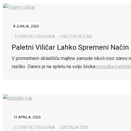
8 JUNIJA, 2026
STORITVE/TRGOVINA
PALETNI VILIČAR
Paletni Viličar Lahko Spremeni Način
V prometnem skladišču majhne zamude nikoli niso zares maj
razliko. Danes je na spletu na voljo široka
ponudba paletni
13 APRILA, 2026
STORITVE/TRGOVINA
DIGITALNI TISK