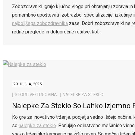
Zobozdravniki igrajo ključno vlogo pri ohranjanju zdravja in 
pomembno upoštevati izobrazbo, specializacije, izkušnje in t
najboljšega zobozdravnika
zase. Dobri zobozdravniki ne reš
redne preglede in dolgoročne rešitve, kot…
29 JULIJA, 2025
STORITVE/TRGOVINA
NALEPKE ZA STEKLO
Nalepke Za Steklo So Lahko Izjemno 
Ko gre za inovativno trženje, podjetja vedno iščejo načine,
so
nalepke za steklo
. Ponujajo edinstveno mešanico vidnost
vsako trženjsko kampanjo na višjo raven. So močna trženjsk