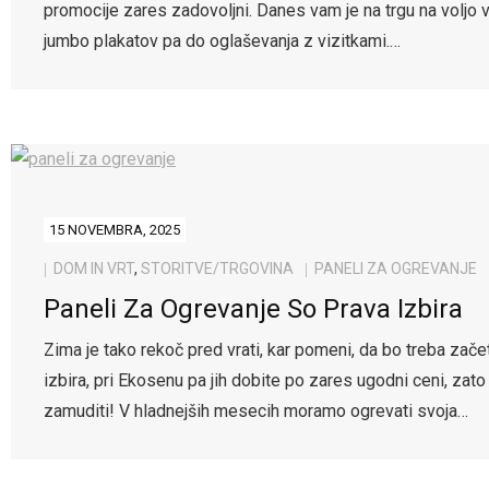
promocije zares zadovoljni. Danes vam je na trgu na voljo v
jumbo plakatov pa do oglaševanja z vizitkami.…
15 NOVEMBRA, 2025
DOM IN VRT
,
STORITVE/TRGOVINA
PANELI ZA OGREVANJE
Paneli Za Ogrevanje So Prava Izbira
Zima je tako rekoč pred vrati, kar pomeni, da bo treba zač
izbira, pri Ekosenu pa jih dobite po zares ugodni ceni, zato
zamuditi! V hladnejših mesecih moramo ogrevati svoja…