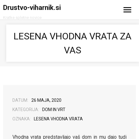
Drustvo-viharnik.si
Kratke spletne novice
Domov
LESENA VHODNA VRATA ZA
Avtomobilizem
VAS
Računalništvo in tehnologija
Turizem
DATUM:
26 MAJA, 2020
KATEGORIJA:
DOM IN VRT
OZNAKA:
LESENA VHODNA VRATA
Vhodna vrata predstavljajo vaš dom in mu dajo tudi