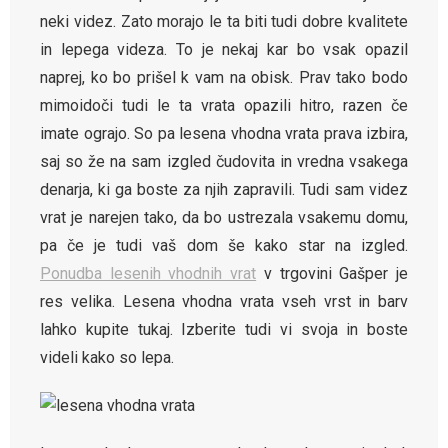
neki videz. Zato morajo le ta biti tudi dobre kvalitete
in lepega videza. To je nekaj kar bo vsak opazil
naprej, ko bo prišel k vam na obisk. Prav tako bodo
mimoidoči tudi le ta vrata opazili hitro, razen če
imate ograjo. So pa lesena vhodna vrata prava izbira,
saj so že na sam izgled čudovita in vredna vsakega
denarja, ki ga boste za njih zapravili. Tudi sam videz
vrat je narejen tako, da bo ustrezala vsakemu domu,
pa če je tudi vaš dom še kako star na izgled.
Ponudba lesenih vhodnih vrat
v trgovini Gašper je
res velika. Lesena vhodna vrata vseh vrst in barv
lahko kupite tukaj. Izberite tudi vi svoja in boste
videli kako so lepa.