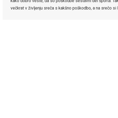
kako dobro veste, da so poškodbe sestavni del športa. Tako
večkrat v življenju sreča s kakšno poškodbo, a na srečo si