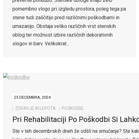
preverite ponudbo. Stenske obloge imajo zelo
pomembno vlogo pri izgledu prostora, poleg tega pa
stene tudi zaščitijo pred različnimi poškodbami in
umazanijo. Obstaja veliko različnih vrst stenskih
oblog ter možnost izbire različnih dekorativnih
slogov in barv. Velikokrat…
25 DECEMBRA, 2024
ZDRAVJE IN LEPOTA
POŠKODBE
Pri Rehabilitaciji Po Poškodbi Si La
Ste v teh decembrskih dneh že odšli na smučanje? Ste kak