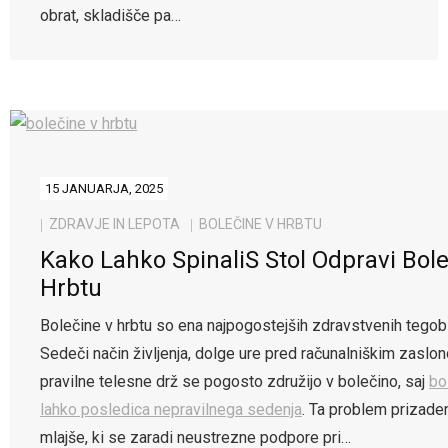
obrat, skladišče pa…
15 JANUARJA, 2025
ZDRAVJE IN LEPOTA
BOLEČINE V HRBTU
Kako Lahko SpinaliS Stol Odpravi Bol
Hrbtu
Bolečine v hrbtu so ena najpogostejših zdravstvenih tego
Sedeči način življenja, dolge ure pred računalniškim zaslo
pravilne telesne drž se pogosto združijo v bolečino, saj
bo
lahko posledica nepravilnega sedenja
. Ta problem prizaden
mlajše, ki se zaradi neustrezne podpore pri…