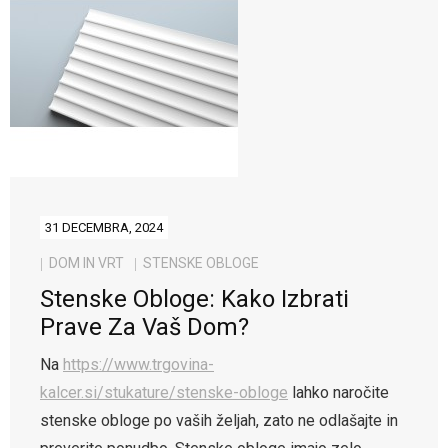
31 DECEMBRA, 2024
DOM IN VRT
STENSKE OBLOGE
Stenske Obloge: Kako Izbrati
Prave Za Vaš Dom?
Na
https://www.trgovina-
kalcer.si/stukature/stenske-obloge
lahko naročite
stenske obloge po vaših željah, zato ne odlašajte in