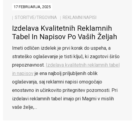
17 FEBRUARJA, 2025
STORITVE/TRGOVINA
REKLAMNI NAPISI
Izdelava Kvalitetnih Reklamnih
Tabel In Napisov Po Vaših Željah
Imeti odličen izdelek je prvi korak do uspeha, a
strateško oglaševanje je tisti ključ, ki zagotovi širšo
prepoznavnost.
Izdelava kvalitetnih reklamnih tabel
in napisov
je ena najbolj priljubljenih oblik
oglaševanja, saj reklamni napisi omogočajo
enostavno in učinkovito pritegnitev pozornosti. Pri
izdelavi reklamnih tabel imajo pri Magmi v mislih
vaše želje,…