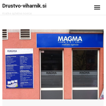
Drustvo-viharnik.si
Kratke spletne novice
Domov
Avtomobilizem
Računalništvo in tehnologija
Turizem