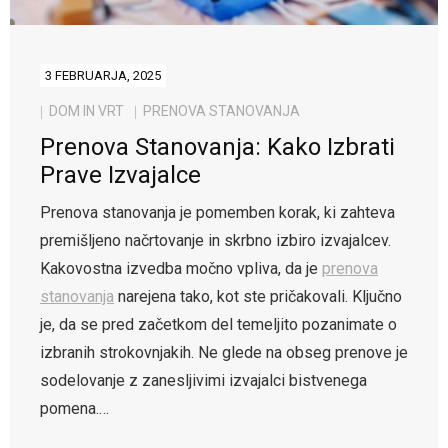
3 FEBRUARJA, 2025
DOM IN VRT
PRENOVA STANOVANJA
Prenova Stanovanja: Kako Izbrati
Prave Izvajalce
Prenova stanovanja je pomemben korak, ki zahteva
premišljeno načrtovanje in skrbno izbiro izvajalcev.
Kakovostna izvedba močno vpliva, da je
prenova
stanovanja
narejena tako, kot ste pričakovali. Ključno
je, da se pred začetkom del temeljito pozanimate o
izbranih strokovnjakih. Ne glede na obseg prenove je
sodelovanje z zanesljivimi izvajalci bistvenega
pomena.…