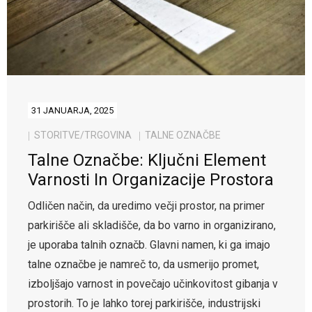
31 JANUARJA, 2025
STORITVE/TRGOVINA
TALNE OZNAČBE
Talne Označbe: Ključni Element
Varnosti In Organizacije Prostora
Odličen način, da uredimo večji prostor, na primer
parkirišče ali skladišče, da bo varno in organizirano,
je uporaba talnih označb. Glavni namen, ki ga imajo
talne označbe je namreč to, da usmerijo promet,
izboljšajo varnost in povečajo učinkovitost gibanja v
prostorih. To je lahko torej parkirišče, industrijski