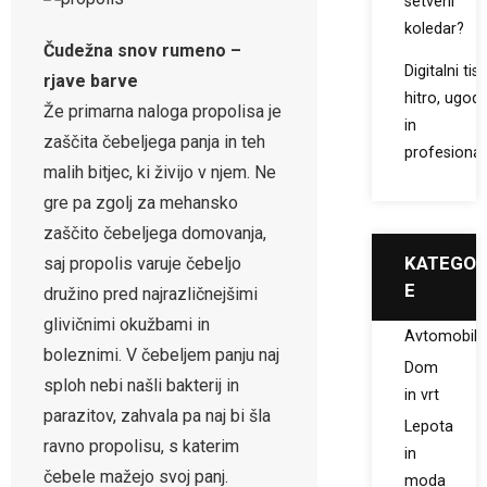
setveni
koledar?
Čudežna snov rumeno –
Digitalni tis
rjave barve
hitro, ugod
Že primarna naloga propolisa je
in
zaščita čebeljega panja in teh
profesiona
malih bitjec, ki živijo v njem. Ne
gre pa zgolj za mehansko
zaščito čebeljega domovanja,
KATEGOR
saj propolis varuje čebeljo
E
družino pred najrazličnejšimi
glivičnimi okužbami in
Avtomobil
boleznimi. V čebeljem panju naj
Dom
sploh nebi našli bakterij in
in vrt
parazitov, zahvala pa naj bi šla
Lepota
ravno propolisu, s katerim
in
čebele mažejo svoj panj.
moda