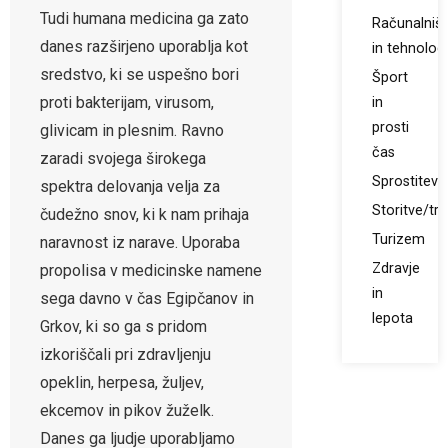
Tudi humana medicina ga zato
Računalniš
danes razširjeno uporablja kot
in tehnologi
sredstvo, ki se uspešno bori
Šport
proti bakterijam, virusom,
in
prosti
glivicam in plesnim. Ravno
čas
zaradi svojega širokega
Sprostitev
spektra delovanja velja za
Storitve/tr
čudežno snov, ki k nam prihaja
Turizem
naravnost iz narave. Uporaba
Zdravje
propolisa v medicinske namene
in
sega davno v čas Egipčanov in
lepota
Grkov, ki so ga s pridom
izkoriščali pri zdravljenju
opeklin, herpesa, žuljev,
ekcemov in pikov žuželk.
Danes ga ljudje uporabljamo