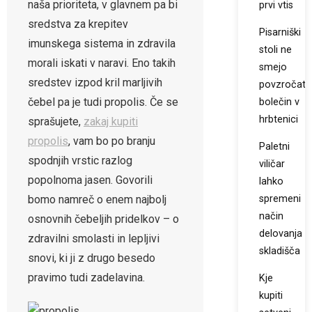
naša prioriteta, v glavnem pa bi
prvi vtis
sredstva za krepitev
Pisarniški
imunskega sistema in zdravila
stoli ne
morali iskati v naravi. Eno takih
smejo
sredstev izpod kril marljivih
povzročati
čebel pa je tudi propolis. Če se
bolečin v
hrbtenici
sprašujete,
zakaj kupiti
propolis
, vam bo po branju
Paletni
spodnjih vrstic razlog
viličar
popolnoma jasen. Govorili
lahko
bomo namreč o enem najbolj
spremeni
način
osnovnih čebeljih pridelkov – o
delovanja
zdravilni smolasti in lepljivi
skladišča
snovi, ki ji z drugo besedo
pravimo tudi zadelavina.
Kje
kupiti