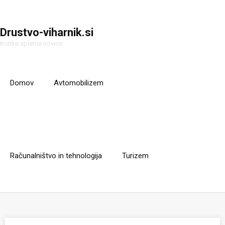
Drustvo-viharnik.si
Kratke spletne novice
Domov
Avtomobilizem
Računalništvo in tehnologija
Turizem