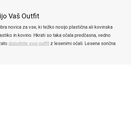
o Vaš Outfit
a novica za vse, ki težko nosijo plastična ali kovinska
astiko in kovino. Hkrati so taka očala predčasna, vedno
 zato
dopolnite svoj outfit
z lesenimi očali. Lesena sončna