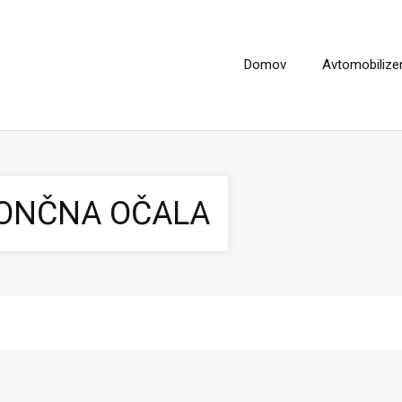
Domov
Avtomobiliz
SONČNA OČALA