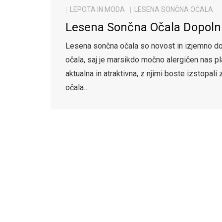
LEPOTA IN MODA
LESENA SONČNA OČALA
Lesena Sončna Očala Dopolnij
Lesena sončna očala so novost in izjemno dobr
očala, saj je marsikdo močno alergičen nas pl
aktualna in atraktivna, z njimi boste izstopali
očala…