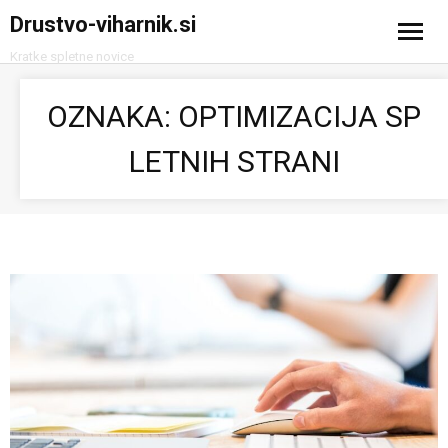
Drustvo-viharnik.si
Kratke spletne novice
Domov
OZNAKA:
OPTIMIZACIJA SP
Avtomobilizem
LETNIH STRANI
Računalništvo in tehnologija
Turizem