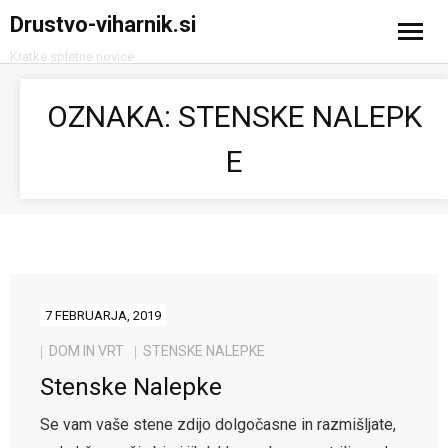
Drustvo-viharnik.si
Kratke spletne novice
Domov
OZNAKA:
STENSKE NALEPK
Avtomobilizem
E
Računalništvo in tehnologija
Turizem
7 FEBRUARJA, 2019
DOM IN VRT
STENSKE NALEPKE
Stenske Nalepke
Se vam vaše stene zdijo dolgočasne in razmišljate,