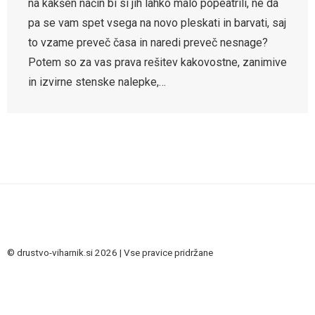
na kakšen način bi si jih lahko malo popeatrili, ne da
pa se vam spet vsega na novo pleskati in barvati, saj
to vzame preveč časa in naredi preveč nesnage?
Potem so za vas prava rešitev kakovostne, zanimive
in izvirne stenske nalepke,…
© drustvo-viharnik.si 2026 | Vse pravice pridržane