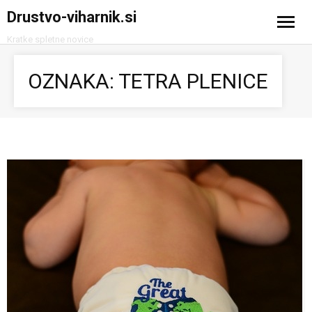
Drustvo-viharnik.si
Kratke spletne novice
Domov
OZNAKA:
TETRA PLENICE
Avtomobilizem
Računalništvo in tehnologija
Turizem