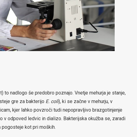
) to nadlogo še predobro poznajo. Vnetje mehurja je stanje,
steje gre za bakterijo
E. coli
), ki se začne v mehurju, v
vicam, kjer lahko povzroči tudi nepopravljivo brazgotinjenje
lo v odpoved ledvic in dializo. Bakterijska okužba se, zaradi
a pogosteje kot pri moških.