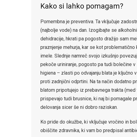
Kako si lahko pomagam?
Pomembna je preventiva. Ta vključuje zadostne
(najbolje vode) na dan. Izogibajte se alkoholni
dehidracije, hkrati pa pogosto dražijo sam me
praznjenje mehurja, kar se kot problematično k
imele. Slednje namreč svojo izkušnjo povezuje
pekoče uriniranje, pogosto pa tudi bolečine v 
higiena – zlasti po odvajanju blata je ključno 
proti zadnjični odprtini. Na ta način dodatno p
blatom pripotujejo iz prebavnega trakta (med t
prispevajo tudi brusnice, ki naj bi pomagale 
delovanja sicer še ni dobro raziskan.
Ko pride do okužbe, ki vključuje vročino in bo
obiščite zdravnika, ki vam bo predpisal antibi