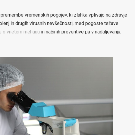
spremembe vremenskih pogojev, ki zlahka vplivajo na zdravje
lenj in drugih virusnih nevšečnosti, med pogoste težave
e o vnetem mehurju
in načinih preventive pa v nadaljevanju.