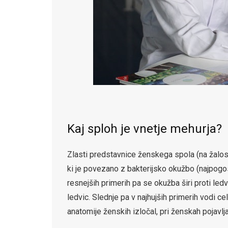
Kaj sploh je vnetje mehurja?
Zlasti predstavnice ženskega spola (na žalost
ki je povezano z bakterijsko okužbo (najpogo
resnejših primerih pa se okužba širi proti led
ledvic. Slednje pa v najhujših primerih vodi ce
anatomije ženskih izločal, pri ženskah pojavlj