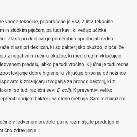
 vnose tekočine, priporočeno je vsaj 2 litra tekočine
m in sladkim pijačam, pa tudi kavi, ki večajo učinke
hur. Zlasti pri deklicah je pomembno spodbujati redno
aže zlasti pri deklicah, ki so bakterijsko okužbo izločal že
jo z negativnimi učinki okužbe, ki med drugim vključujejo
ledvenem predelu, lahko pa tudi vročino. Ključna je tudi redna
vzpostavljanje dobre higiene, ki vključuje brisanje od nožnice
rispevate k zmanjšanju tveganja za prenos bakterij, ki z
akimi so tudi različni sevi
E. coli
). K preventivi veliko
preprečiti oprijem bakterij na steno mehurja. Sam mehanizem
lečine v ledvenem predelu, pa ne razmišljajte predolgo in
otično zdravljenje.