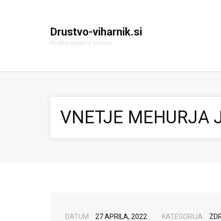
Drustvo-viharnik.si
Kratke spletne novice
VNETJE MEHURJA 
DATUM:
27 APRILA, 2022
KATEGORIJA:
ZDR