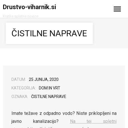
Drustvo-viharnik.si
Kratke spletne novice
Domov
ČISTILNE NAPRAVE
Avtomobilizem
Računalništvo in tehnologija
Turizem
DATUM:
25 JUNIJA, 2020
KATEGORIJA:
DOM IN VRT
OZNAKA:
ČISTILNE NAPRAVE
Imate težave z odpadno vodo? Niste priklopljeni na
javno kanalizacijo?
Na tej spletni