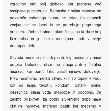
vgradimo tudi bolj globoko, ker prenese več
nasipanega materiala. Betonska čistilna naprava ne
povzroča nobenega hrupa, ne pride do nobenih
vonjav, se ne kvari in ne potrebuje pogostega
praznenja. Dobra lastnost plastične je pa ta, da je bolj
fleksibilna in jo lahko montiramo tudi v težje
dostopne dele.
Seveda moramo pa tudi paziti, kaj mečemo v naše
odtoke. Določene stvari ne smejo priti v čistilno
napravo, ker bomo tako uničili njihovo delovanje.
Prvo nesmemo metati stvari, ki niso topne v vodi,
kot so lasje, tekstili, kondomi, ostanki hrane,
deževnica, slana voda, maščobe in podobno. Če
želimo poskrbeti za dolgo življenjsko dobo naše
čistilne naprave, moramo paziti kaj mečemo v