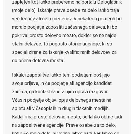
zapleten kot lahko preberemo na portalu Deloglasnik
(moje delo). Iskanje prave osebe za delo lahko traja
več tednov ali celo mesecev. V nekaterih primerih bo
moralo podjetje zaposliti začasnega delavca, ki bo
pokrival prosto delovno mesto, dokler se ne najde
stalni delavec. To pogosto storijo agencije, ki so
specializirane za iskanje kvalificiranih delavcev za
določena delovna mesta.
Iskalci zaposlitve lahko tem podjetjem pošljejo
svoje prijave, in če podjetje ali agencijo kandidat
zanima, ga kontaktira in z njim opravi razgovor.
Včasih podjetje objavi opis delovnega mesta na
spletu ali v časopisih in drugih tiskanih medijih.
Kadar ima prosto delovno mesto, se lahko obrne tudi
na zaposlitvene agencije. Prave osebe za to delo,
kot piše moje delo, ni vedno lahko najti, kar lahko od