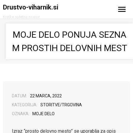
Drustvo-viharnik.si
Kratke spletne novice
Domov
MOJE DELO PONUJA SEZNA
Avtomobilizem
M PROSTIH DELOVNIH MEST
Računalništvo in tehnologija
Turizem
DATUM:
22 MARCA, 2022
KATEGORIJA:
STORITVE/TRGOVINA
OZNAKA:
MOJE DELO
Izraz “prosto delovno mesto” se uporablja za opis