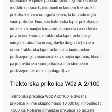
odpadkov. V njihovi ponudbi lahko najdete različne
modele enoosnih, dvoosnih in tandem traktorskih
prikolic, kar vam omogoča izbiro, ki bo zadovoljila
vaše potrebe. Enoosna traktorska kiper prikolica je
idealna za manjša transportna opravila na različnih
površinah. Enoosna traktorska kiper prikolica je
narejena robustno in zagotavlja dolgo življenjsko
dobo. Traktorska kiper prikolica s tandemskim
podvozjem je zasnovana za varnejšo uporabo, hkrati
pa je traktorska kiper prikolica s tandemskim
podvozjem okretna in prilagodljiva.
Traktorska prikolica Wöz A-2/100
Traktorska prikolica Wöz A-2/100 je dvosna
prikolica, ki ima skupno maso 10.000 kg in nosilnost
7.500 kg. Notranje dimenzije prikolice so dolžine