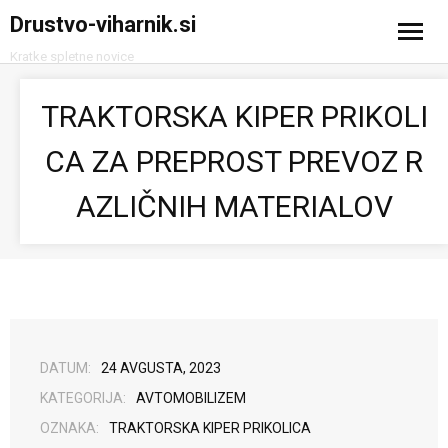
Drustvo-viharnik.si
Kratke spletne novice
Domov
TRAKTORSKA KIPER PRIKOLI
Avtomobilizem
CA ZA PREPROST PREVOZ R
Računalništvo in tehnologija
AZLIČNIH MATERIALOV
Turizem
DATUM:
24 AVGUSTA, 2023
KATEGORIJA:
AVTOMOBILIZEM
OZNAKA:
TRAKTORSKA KIPER PRIKOLICA