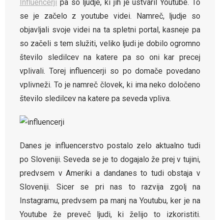
Influencerji
pa so ljudje, ki jih je ustvaril Youtube. To
se je začelo z youtube videi. Namreč, ljudje so
objavljali svoje videi na ta spletni portal, kasneje pa
so začeli s tem služiti, veliko ljudi je dobilo ogromno
število sledilcev na katere pa so oni kar precej
vplivali. Torej influencerji so po domače povedano
vplivneži. To je namreč človek, ki ima neko določeno
število sledilcev na katere pa seveda vpliva.
Danes je influencerstvo postalo zelo aktualno tudi
po Sloveniji. Seveda se je to dogajalo že prej v tujini,
predvsem v Ameriki a dandanes to tudi obstaja v
Sloveniji. Sicer se pri nas to razvija zgolj na
Instagramu, predvsem pa manj na Youtubu, ker je na
Youtube že preveč ljudi, ki želijo to izkoristiti.