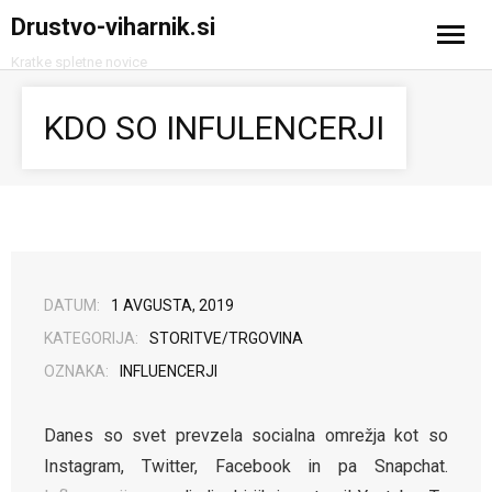
Drustvo-viharnik.si
Kratke spletne novice
Domov
KDO SO INFULENCERJI
Avtomobilizem
Računalništvo in tehnologija
Turizem
DATUM:
1 AVGUSTA, 2019
KATEGORIJA:
STORITVE/TRGOVINA
OZNAKA:
INFLUENCERJI
Danes so svet prevzela socialna omrežja kot so
Instagram, Twitter, Facebook in pa Snapchat.