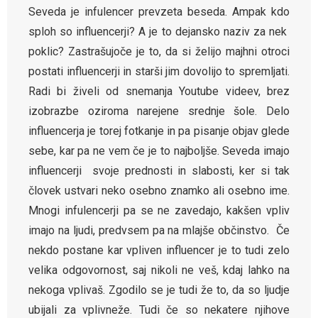
Seveda je infulencer prevzeta beseda. Ampak kdo
sploh so influencerji? A je to dejansko naziv za nek
poklic? Zastrašujoče je to, da si želijo majhni otroci
postati influencerji in starši jim dovolijo to spremljati.
Radi bi živeli od snemanja Youtube videev, brez
izobrazbe oziroma narejene srednje šole. Delo
influencerja je torej fotkanje in pa pisanje objav glede
sebe, kar pa ne vem če je to najboljše. Seveda imajo
influencerji svoje prednosti in slabosti, ker si tak
človek ustvari neko osebno znamko ali osebno ime.
Mnogi infulencerji pa se ne zavedajo, kakšen vpliv
imajo na ljudi, predvsem pa na mlajše občinstvo. Če
nekdo postane kar vpliven influencer je to tudi zelo
velika odgovornost, saj nikoli ne veš, kdaj lahko na
nekoga vplivaš. Zgodilo se je tudi že to, da so ljudje
ubijali za vplivneže. Tudi če so nekatere njihove