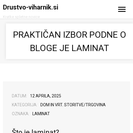
Drustvo-viharnik.si
Kratke spletne novice
Domov
PRAKTIČAN IZBOR PODNE O
Avtomobilizem
BLOGE JE LAMINAT
Računalništvo in tehnologija
Turizem
DATUM:
12 APRILA, 2025
KATEGORIJA:
DOM IN VRT
,
STORITVE/TRGOVINA
OZNAKA:
LAMINAT
Što je laminat?