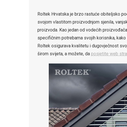
Roltek Hrvatska je brzo rastuće obiteljsko p
svojom vlastitom proizvodnjom sjenila, vanjski
proizvoda. Kao jedan od vodećih proizvođača 
specifičnim potrebama svojih korisnika, kako bi
Roltek osigurava kvalitetu i dugovječnost svoj
širom svijeta, a možete, da
posjetite web stra