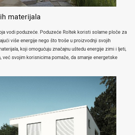
vih materijala
 koja vodi poduzeće. Poduzeće Roltek koristi solarne ploče za
ajući više energije nego što troše u proizvodnji svojih
aterijala, koji omogućuju značajnu uštedu energije zimi i ljeti,
a, već svojim korisnicima pomaže, da smanje energetske