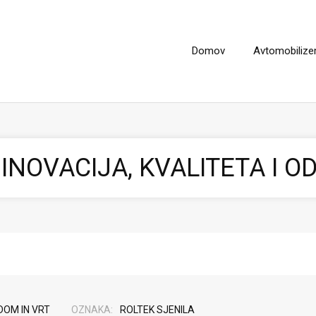
Domov
Avtomobiliz
 INOVACIJA, KVALITETA I O
DOM IN VRT
OZNAKA:
ROLTEK SJENILA