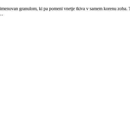
tako imenovan granulom, ki pa pomeni vnetje tkiva v samem korenu zoba. T
i…