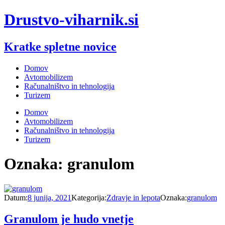
Drustvo-viharnik.si
Kratke spletne novice
Domov
Avtomobilizem
Računalništvo in tehnologija
Turizem
Domov
Avtomobilizem
Računalništvo in tehnologija
Turizem
Oznaka:
granulom
Datum:
8 junija, 2021
Kategorija:
Zdravje in lepota
Oznaka:
granulom
Granulom je hudo vnetje