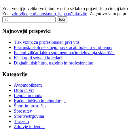
Zdaj vnetij je veliko vrst, tudi v ustih se lahko pojavi. Je pa tukaj 
Zdaj
zdravljenje ni enostavno, je pa učinkovito
. Zagotovo vam pa pr
Najnovejši prispevki
Tisk vizitk za profesionalen prvi vtis
Pisarniški stoli ne smejo povzročati bolečin v hrbtenici
Paletni viličar lahko spremeni način delovanja skladišča
Kje kupiti setveni koledar?
Digitalni tisk hitro, ugodno in profesionalno
Kategorije
Avtomobilizem
Dom in vrt
Lepota in moda
Računalništvo in tehnologija
Šport in prosti čas
Sprostitev
Storitve/trgovina
Turizem
Zdravje in lepota