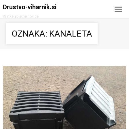
Drustvo-viharnik.si
Kratke spletne novice
Domov
OZNAKA:
KANALETA
Avtomobilizem
Računalništvo in tehnologija
Turizem