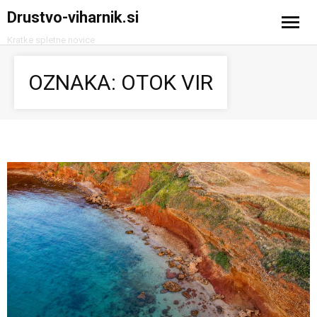
Drustvo-viharnik.si
Kratke spletne novice
Domov
OZNAKA:
OTOK VIR
Avtomobilizem
Računalništvo in tehnologija
Turizem