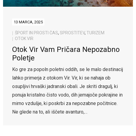
13 MARCA, 2025
ŠPORT IN PROSTI ČAS
,
SPROSTITEV
,
TURIZEM
OTOK VIR
Otok Vir Vam Pričara Nepozabno
Poletje
Ko gre za popoln poletni oddih, se le malo destinacij
lahko primerja z otokom Vir. Vir, ki se nahaja ob
osupljivi hrvaški jadranski obali. Je skriti dragulj, ki
ponuja kristalno čisto vodo, dih jemajoče pokrajine in
mirno vzdušje, ki poskrbi za nepozabne počitnice.
Ne glede na to, ali iščete avanturo,…