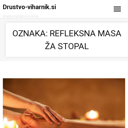
Drustvo-viharnik.si
Kratke spletne novice
Domov
OZNAKA:
REFLEKSNA MASA
Avtomobilizem
ŽA STOPAL
Računalništvo in tehnologija
Turizem