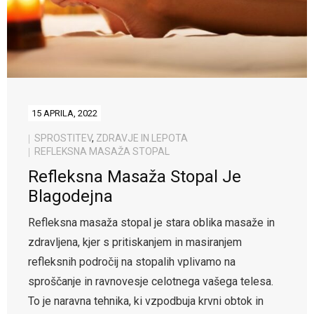
15 APRILA, 2022
SPROSTITEV
,
ZDRAVJE IN LEPOTA
REFLEKSNA MASAŽA STOPAL
Refleksna Masaža Stopal Je
Blagodejna
Refleksna masaža stopal je stara oblika masaže in
zdravljena, kjer s pritiskanjem in masiranjem
refleksnih področij na stopalih vplivamo na
sproščanje in ravnovesje celotnega vašega telesa.
To je naravna tehnika, ki vzpodbuja krvni obtok in