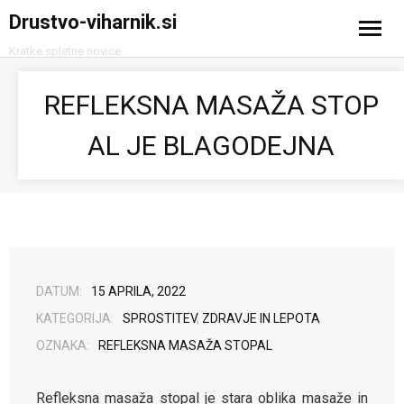
Drustvo-viharnik.si
Kratke spletne novice
Domov
REFLEKSNA MASAŽA STOP
Avtomobilizem
AL JE BLAGODEJNA
Računalništvo in tehnologija
Turizem
DATUM:
15 APRILA, 2022
KATEGORIJA:
SPROSTITEV
,
ZDRAVJE IN LEPOTA
OZNAKA:
REFLEKSNA MASAŽA STOPAL
Refleksna masaža stopal je stara oblika masaže in