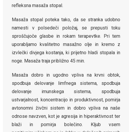
refleksna masaža stopal.
Masaža stopal poteka tako, da se stranka udobno
namesti v polsedeči položaj, se prepusti toku
sproščujoče glasbe in rokam terapevtke. Pri tem
uporabljamo kvalitetno masažno olje in kremo z
izvlečki divjega kostanja, ki prijetno hladi stopala in
noge. Masaža traja približno 45 min.
Masaža dobro in ugodno vpliva na krvni obtok,
s
podbuja delovanje limfnega sistema, s
podbuja
delovanje imunskega sistema, spodbuja
ustvarjalnost, koncentracijo in produktivnost, pomirja
avtonomni živčni sistem in dobro vpliva na naše
odnose navzven, kot je agresija in hiperaktivnost ter
blaži in pomirja bolečino. Kljub vsem