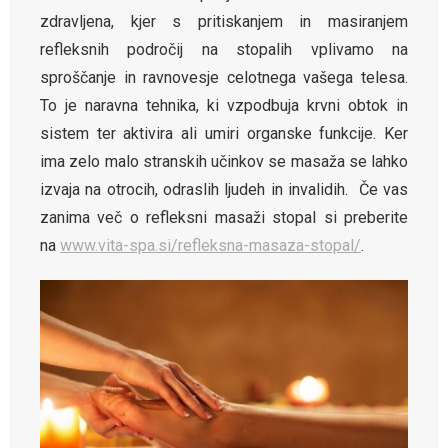
zdravljena, kjer s pritiskanjem in masiranjem
refleksnih področij na stopalih vplivamo na
sproščanje in ravnovesje celotnega vašega telesa.
To je naravna tehnika, ki vzpodbuja krvni obtok in
sistem ter aktivira ali umiri organske funkcije. Ker
ima zelo malo stranskih učinkov se masaža se lahko
izvaja na otrocih, odraslih ljudeh in invalidih. Če vas
zanima več o refleksni masaži stopal si preberite
na
www.vita-spa.si/refleksna-masaza-stopal/
.