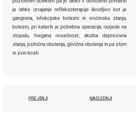
pozitivnim učinkom pa je lahko v določenih primerih
je lahko izvajanje refleksoterapije škodljivo kot je
gangrena, infekcijske bolezni in vročinska stanja,
bolezni, pri katerih je potrebna operacija, razjede na
stopalu, tvegana nosečnost, akutna depresivna
stanja, psihična obolenja, glivična obolenja in pa zlom
in zvin kosti.
PREJŠNJI
NASLEDNJI