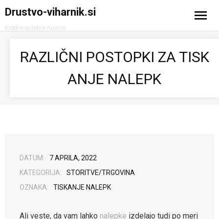
Drustvo-viharnik.si
Kratke spletne novice
Domov
RAZLIČNI POSTOPKI ZA TISK
Avtomobilizem
ANJE NALEPK
Računalništvo in tehnologija
Turizem
DATUM:
7 APRILA, 2022
KATEGORIJA:
STORITVE/TRGOVINA
OZNAKA:
TISKANJE NALEPK
Ali veste, da vam lahko
nalepke
izdelajo tudi po meri