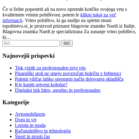
Če si želite popestriti ali na novo opremiti kotičke svojega vrta s
kvalitetnim vrtnim pohištvom, potem le
klikni tukaj za več
informacij
. Vrtno pohištvo, ki ga nudijo na spletni strani
topohistvo.si, je proizvod priznane blagovne znamke Nardi iz Italije.
Blagovna znamka Nardi je specializirana Za zunanje vrtno pohištvo,
ki…
Najnovejši prispevki
Tisk vizitk za profesionalen prvi vtis
Pisarniški stoli ne smejo povzročati bolečin v hrbtenici
Paletni viličar lahko spremeni način delovanja skladišča
Kje kupiti setveni koledar?
Digitalni tisk hitro, ugodno in profesionalno
Kategorije
Avtomobilizem
Dom in vrt
Lepota in moda
Računalništvo in tehnologija
Šport in prosti čas