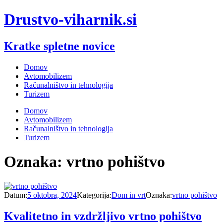
Drustvo-viharnik.si
Kratke spletne novice
Domov
Avtomobilizem
Računalništvo in tehnologija
Turizem
Domov
Avtomobilizem
Računalništvo in tehnologija
Turizem
Oznaka:
vrtno pohištvo
Datum:
5 oktobra, 2024
Kategorija:
Dom in vrt
Oznaka:
vrtno pohištvo
Kvalitetno in vzdržljivo vrtno pohištvo