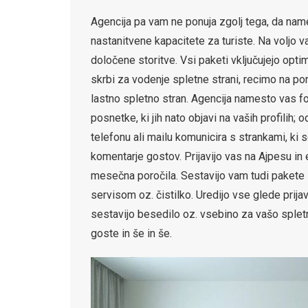
Agencija pa vam ne ponuja zgolj tega, da name
nastanitvene kapacitete za turiste. Na voljo v
določene storitve. Vsi paketi vključujejo opti
skrbi za vodenje spletne strani, recimo na por
lastno spletno stran. Agencija namesto vas fo
posnetke, ki jih nato objavi na vaših profilih;
telefonu ali mailu komunicira s strankami, ki 
komentarje gostov. Prijavijo vas na Ajpesu in
mesečna poročila. Sestavijo vam tudi pakete z
servisom oz. čistilko. Uredijo vse glede prijav
sestavijo besedilo oz. vsebino za vašo spletn
goste in še in še.