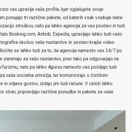
sto vas upravlja vaše profile, kjer oglašujete svoje
am ponujajo tri različne pakete, od katerih vsak vsebuje neke
mizacijo stroškov, nato pa lahko agencija za vas postavi in tudi
talu Booking.com, Airbnb, Expedia, upravljajo lahko tudi vašo
tografira okolico vaše nastanitve in sestavi krajše video
 odločite se lahko tudi za to, da agencija namesto vas 24/7 po
se zanimajo za vašo nastanitev, prav tako pa odgovarjajo na
 eTurizmu, nato pa lahko Ajpesu namesto vas pošiljajo tudi
a vaša socialna omrežja, ter komunicirajo s čistilnim
e in odjave gostov, izdajo jim tudi račune. V celoti lahko
o stran, pripravljajo različne ponudbe in pakete za vaše