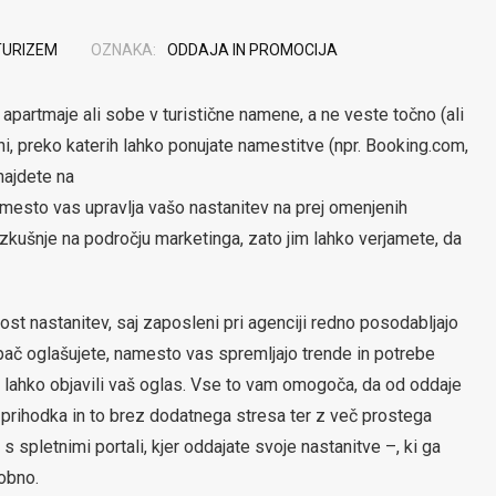
TURIZEM
OZNAKA:
ODDAJA IN PROMOCIJA
i apartmaje ali sobe v turistične namene, a ne veste točno (ali
ni, preko katerih lahko ponujate namestitve (npr. Booking.com,
 najdete na
amesto vas upravlja vašo nastanitev na prej omenjenih
izkušnje na področju marketinga, zato jim lahko verjamete, da
t nastanitev, saj zaposleni pri agenciji redno posodabljajo
r pač oglašujete, namesto vas spremljajo trende in potrebe
še lahko objavili vaš oglas. Vse to vam omogoča, da od oddaje
eč prihodka in to brez dodatnega stresa ter z več prostega
s spletnimi portali, kjer oddajate svoje nastanitve –, ki ga
dobno.