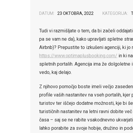
DATUM:
23 OKTOBRA, 2022
KATEGORIJA:
Tudi vi razmišljate o tem, da bi začeli oddajat
pa se vam ne da), kako upravljati spletne stra
Airbnb)? Prepustite to izkušeni agenciji, ki jo
https://www.optimaplusbooking.com/
in ki n
spletnih portalih. Agencija ima že dolgoletne 
vedo, kaj delajo.
Z njihovo pomočjo boste imeli večjo zasedenos
profile vaših nastanitev na vseh portalih, kje
turistov ter iščejo dodatne možnosti, kje bi 
turističnih nastanitev na letni ravni dobite v
časa – saj se ne rabite vsakodnevno ukvarjati 
lahko porabite za svoje hobije, družino in po