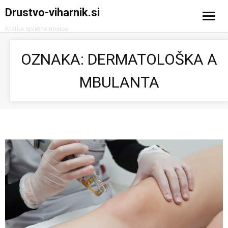
Drustvo-viharnik.si
Kratke spletne novice
Domov
OZNAKA:
DERMATOLOŠKA A
Avtomobilizem
MBULANTA
Računalništvo in tehnologija
Turizem