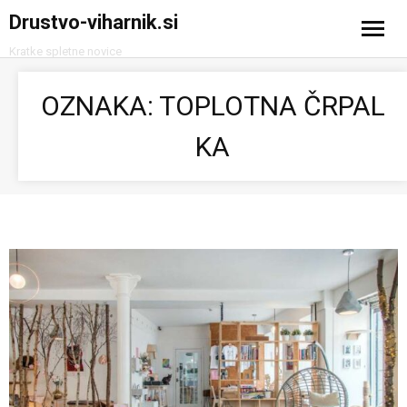
Drustvo-viharnik.si
Kratke spletne novice
Domov
OZNAKA:
TOPLOTNA ČRPAL
Avtomobilizem
KA
Računalništvo in tehnologija
Turizem