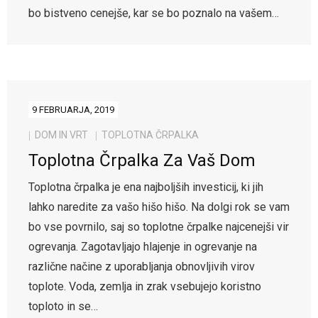
bo bistveno cenejše, kar se bo poznalo na vašem…
9 FEBRUARJA, 2019
DOM IN VRT
TOPLOTNA ČRPALKA
Toplotna Črpalka Za Vaš Dom
Toplotna črpalka je ena najboljših investicij, ki jih
lahko naredite za vašo hišo hišo. Na dolgi rok se vam
bo vse povrnilo, saj so toplotne črpalke najcenejši vir
ogrevanja. Zagotavljajo hlajenje in ogrevanje na
različne načine z uporabljanja obnovljivih virov
toplote. Voda, zemlja in zrak vsebujejo koristno
toploto in se…