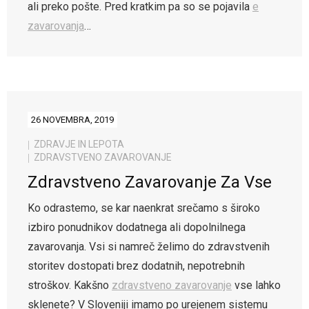
ali preko pošte. Pred kratkim pa so se pojavila
e
zavarovanja
…
26 NOVEMBRA, 2019
ZDRAVJE IN LEPOTA
ZDRAVSTVENO ZAVAROVANJE
Zdravstveno Zavarovanje Za Vse
Ko odrastemo, se kar naenkrat srečamo s široko
izbiro ponudnikov dodatnega ali dopolnilnega
zavarovanja. Vsi si namreč želimo do zdravstvenih
storitev dostopati brez dodatnih, nepotrebnih
stroškov. Kakšno
zdravstveno zavarovanje
vse lahko
sklenete? V Sloveniji imamo po urejenem sistemu