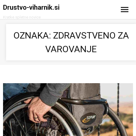
Drustvo-viharnik.si
Kratke spletne novice
Domov
OZNAKA:
ZDRAVSTVENO ZA
Avtomobilizem
VAROVANJE
Računalništvo in tehnologija
Turizem