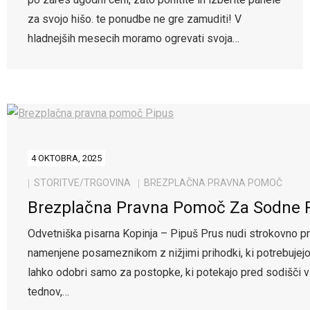
za svojo hišo. te ponudbe ne gre zamuditi! V
hladnejših mesecih moramo ogrevati svoja…
4 OKTOBRA, 2025
STORITVE/TRGOVINA
BREZPLAČNA PRAVNA POMOČ
Brezplačna Pravna Pomoč Za Sodne P
Odvetniška pisarna Kopinja – Pipuš Prus nudi strokovno p
namenjene posameznikom z nižjimi prihodki, ki potrebujej
lahko odobri samo za postopke, ki potekajo pred sodišči v 
tednov,…