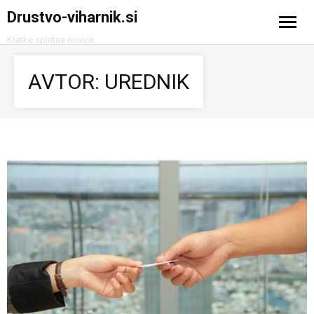
Drustvo-viharnik.si
Kratke spletne novice
Domov
AVTOR:
UREDNIK
Avtomobilizem
Računalništvo in tehnologija
Turizem