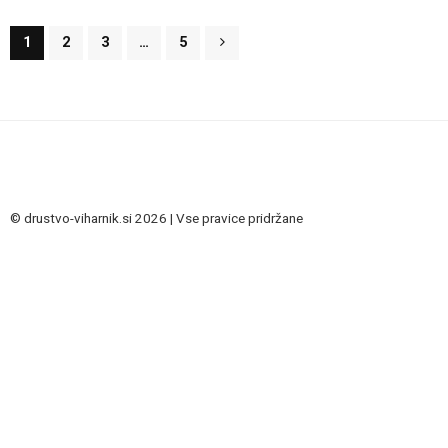
1
2
3
…
5
© drustvo-viharnik.si 2026 | Vse pravice pridržane