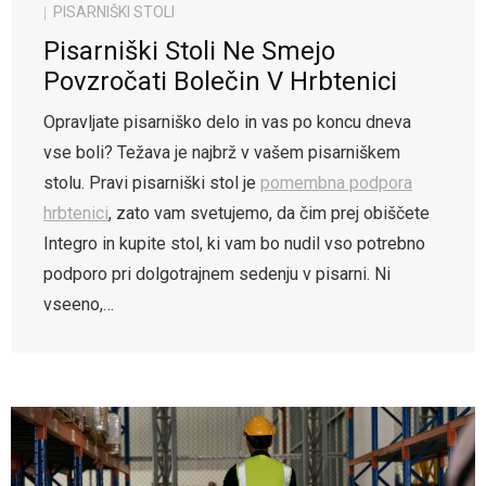
PISARNIŠKI STOLI
Pisarniški Stoli Ne Smejo
Povzročati Bolečin V Hrbtenici
Opravljate pisarniško delo in vas po koncu dneva
vse boli? Težava je najbrž v vašem pisarniškem
stolu. Pravi pisarniški stol je
pomembna podpora
hrbtenici
, zato vam svetujemo, da čim prej obiščete
Integro in kupite stol, ki vam bo nudil vso potrebno
podporo pri dolgotrajnem sedenju v pisarni. Ni
vseeno,…