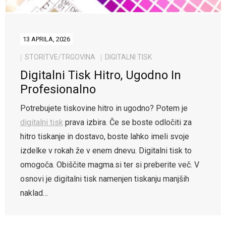
13 APRILA, 2026
STORITVE/TRGOVINA
DIGITALNI TISK
Digitalni Tisk Hitro, Ugodno In
Profesionalno
Potrebujete tiskovine hitro in ugodno? Potem je
digitalni tisk
prava izbira. Če se boste odločiti za
hitro tiskanje in dostavo, boste lahko imeli svoje
izdelke v rokah že v enem dnevu. Digitalni tisk to
omogoča. Obiščite magma.si ter si preberite več. V
osnovi je digitalni tisk namenjen tiskanju manjših
naklad…