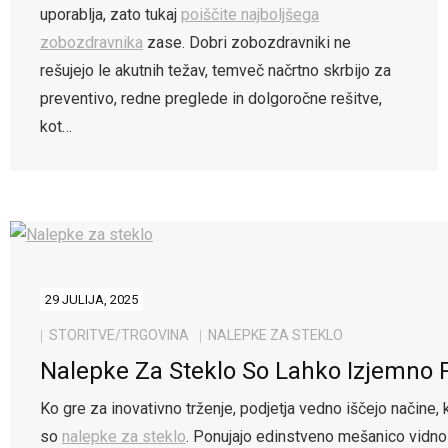
uporablja, zato tukaj
poiščite najboljšega
zobozdravnika
zase. Dobri zobozdravniki ne
rešujejo le akutnih težav, temveč načrtno skrbijo za
preventivo, redne preglede in dolgoročne rešitve,
kot…
29 JULIJA, 2025
STORITVE/TRGOVINA
NALEPKE ZA STEKLO
Nalepke Za Steklo So Lahko Izjemno 
Ko gre za inovativno trženje, podjetja vedno iščejo načine,
so
nalepke za steklo
. Ponujajo edinstveno mešanico vidnost