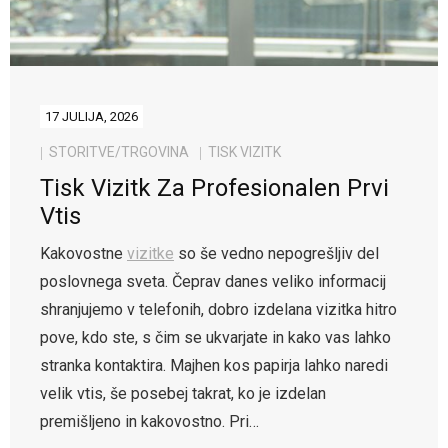
17 JULIJA, 2026
STORITVE/TRGOVINA
TISK VIZITK
Tisk Vizitk Za Profesionalen Prvi
Vtis
Kakovostne
vizitke
so še vedno nepogrešljiv del
poslovnega sveta. Čeprav danes veliko informacij
shranjujemo v telefonih, dobro izdelana vizitka hitro
pove, kdo ste, s čim se ukvarjate in kako vas lahko
stranka kontaktira. Majhen kos papirja lahko naredi
velik vtis, še posebej takrat, ko je izdelan
premišljeno in kakovostno. Pri…