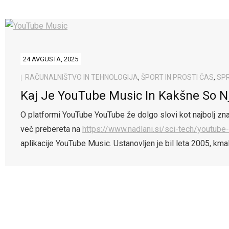
24 AVGUSTA, 2025
RAČUNALNIŠTVO IN TEHNOLOGIJA
,
ŠPORT IN PROSTI ČAS
,
SP
Kaj Je YouTube Music In Kakšne So N
O platformi YouTube YouTube že dolgo slovi kot najbolj znan
več prebereta na
https://www.nadlani.si/sci-tech/youtube
aplikacije YouTube Music. Ustanovljen je bil leta 2005, km