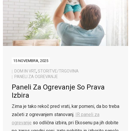
15 NOVEMBRA, 2025
DOM IN VRT
,
STORITVE/TRGOVINA
PANELI ZA OGREVANJE
Paneli Za Ogrevanje So Prava
Izbira
Zima je tako rekoč pred vrati, kar pomeni, da bo treba
začeti z ogrevanjem stanovanj.
IR paneli za
ogrevanje
so odlična izbira, pri Ekosenu pa jih dobite
po zares ugodni ceni, zato pohitite in izberite panele